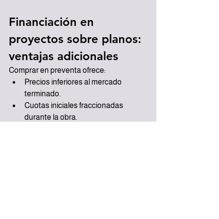
Financiación en 
proyectos sobre planos: 
ventajas adicionales
Comprar en preventa ofrece:
Precios inferiores al mercado 
terminado.
Cuotas iniciales fraccionadas 
durante la obra.
Mayor valorización al momento de 
entrega.
Posibilidad de estructurar el crédito 
con mayor preparación.
Este modelo es ideal para inversionistas 
que buscan maximizar rentabilidad sin 
descapitalización inmediata.