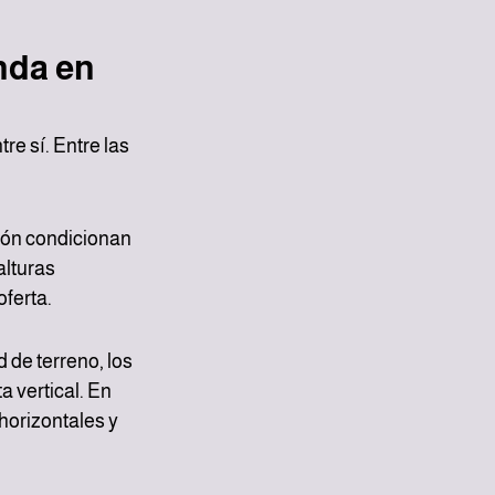
nda en 
e sí. Entre las 
ión condicionan 
lturas 
oferta.
 de terreno, los 
 vertical. En 
horizontales y 