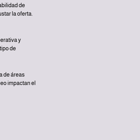
bilidad de 
ar la oferta. 
erativa y 
ipo de 
a de áreas 
leo impactan el 