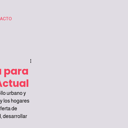
ACTO
a para
Actual
llo urbano y 
y los hogares 
erta de 
 desarrollar 