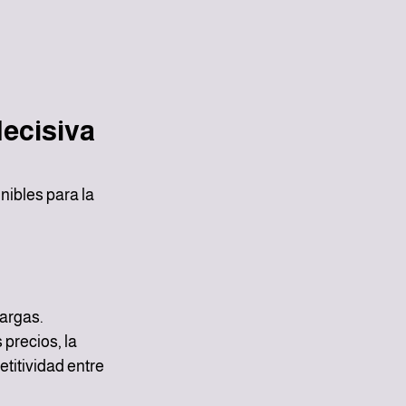
ecisiva 
ibles para la 
largas.
precios, la 
titividad entre 