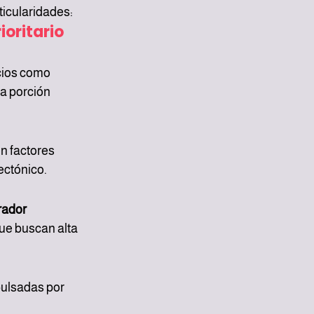
ticularidades:
ioritario 
cios como 
a porción 
n factores 
ectónico.
rador 
ue buscan alta 
ulsadas por 